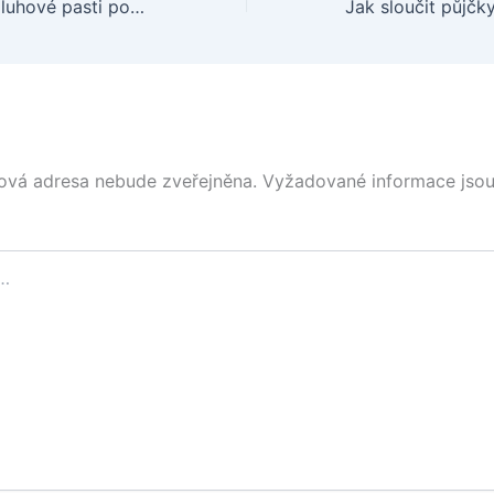
Jak se vyhnout dluhové pasti po Vánocích a začít nový rok s čistým štítem
ová adresa nebude zveřejněna.
Vyžadované informace jso