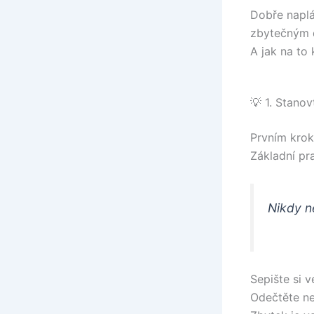
Dobře napl
zbytečným 
A jak na to
💡 1. Stanov
Prvním krok
Základní pra
Nikdy ne
Sepište si v
Odečtěte ne