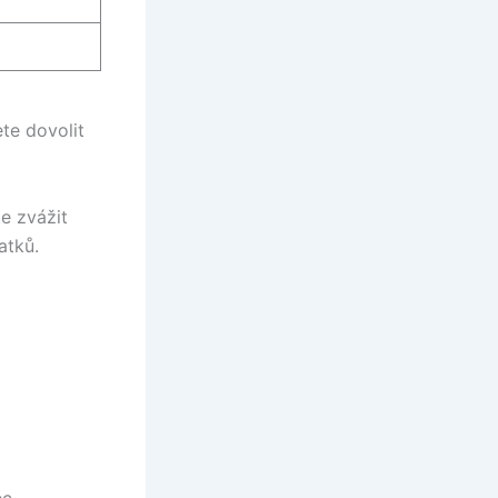
te dovolit
e zvážit
atků.
ěc