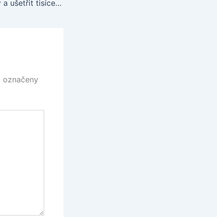
Jak sloučit půjčky a ušetřit tisíce korun měsíčně – chytrý průvodce konsolidací 2025
u označeny