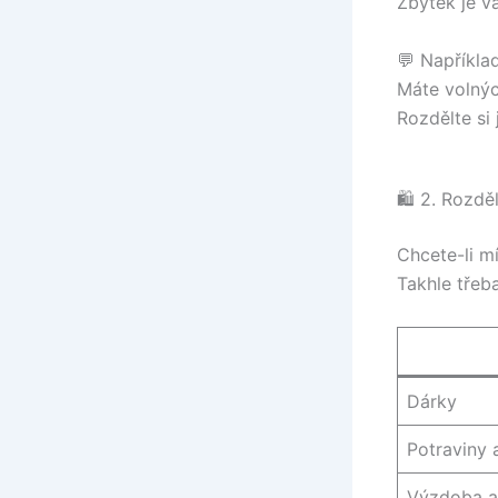
Zbytek je 
💬 Například
Máte volnýc
Rozdělte si 
🛍️ 2. Rozdě
Chcete-li m
Takhle třeba
Dárky
Potraviny 
Výzdoba a