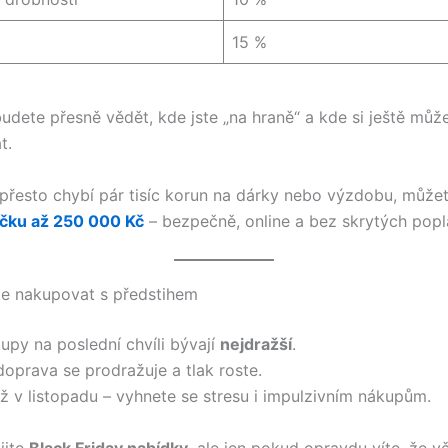
15 %
udete přesně vědět, kde jste „na hraně“ a kde si ještě může
t.
řesto chybí pár tisíc korun na dárky nebo výzdobu, můžet
jčku až 250 000 Kč
– bezpečně, online a bez skrytých popl
te nakupovat s předstihem
upy na poslední chvíli bývají
nejdražší
.
doprava se prodražuje a tlak roste.
ž v listopadu – vyhnete se stresu i impulzivním nákupům.
ijte
Black Friday nabídky
, ale jen pokud opravdu víte, že v