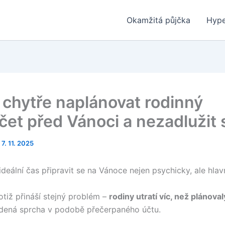
Okamžitá půjčka
Hype
i chytře naplánovat rodinný
čet před Vánoci a nezadlužit 
/
7. 11. 2025
ideální čas připravit se na Vánoce nejen psychicky, ale hla
otiž přináší stejný problém –
rodiny utratí víc, než plánoval
udená sprcha v podobě přečerpaného účtu.