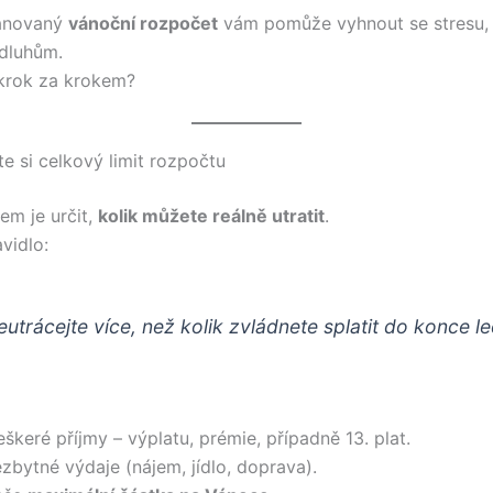
ánovaný
vánoční rozpočet
vám pomůže vyhnout se stresu,
dluhům.
 krok za krokem?
te si celkový limit rozpočtu
em je určit,
kolik můžete reálně utratit
.
vidlo:
utrácejte více, než kolik zvládnete splatit do konce l
eškeré příjmy – výplatu, prémie, případně 13. plat.
zbytné výdaje (nájem, jídlo, doprava).