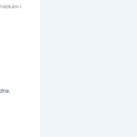
 hádkám i
edna.