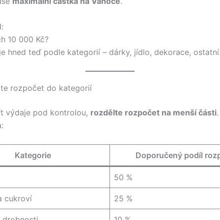
vaše
maximální částka na Vánoce
.
:
h 10 000 Kč?
je hned teď podle kategorií – dárky, jídlo, dekorace, ostatní
lte rozpočet do kategorií
ít výdaje pod kontrolou,
rozdělte rozpočet na menší části
.
:
Kategorie
Doporučený podíl roz
50 %
a cukroví
25 %
 drobnosti
10 %