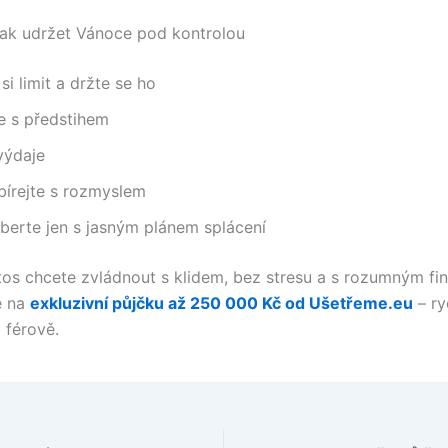
Jak udržet Vánoce pod kontrolou
si limit a držte se ho
e s předstihem
výdaje
bírejte s rozmyslem
berte jen s jasným plánem splácení
tos chcete zvládnout s klidem, bez stresu a s rozumným fi
e na
exkluzivní půjčku až 250 000 Kč od Ušetřeme.eu
– ry
 férově.