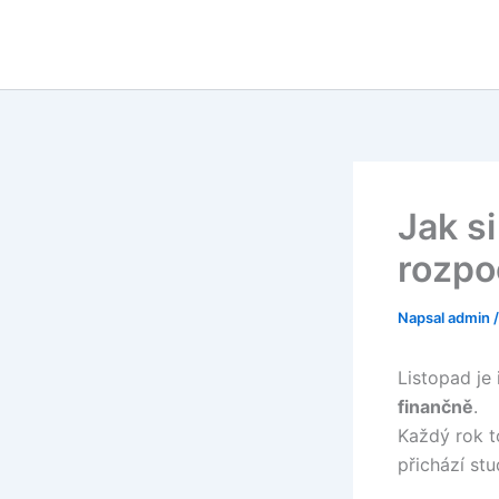
Přeskočit
na
obsah
Jak s
rozpo
Napsal
admin
Listopad je 
finančně
.
Každý rok t
přichází st