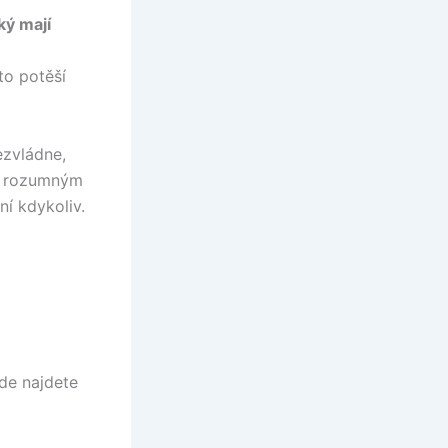
ký mají
to potěší
ezvládne,
 rozumným
í kdykoliv.
kde najdete