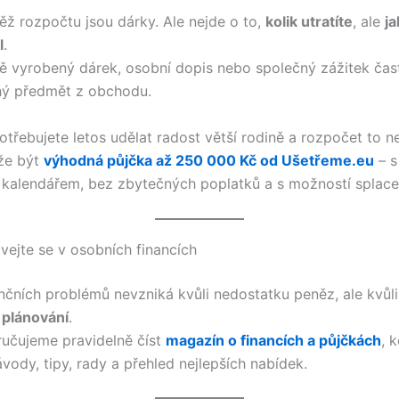
těž rozpočtu jsou dárky. Ale nejde o to,
kolik utratíte
, ale
ja
l
.
ě vyrobený dárek, osobní dopis nebo společný zážitek čas
hý předmět z obchodu.
otřebujete letos udělat radost větší rodině a rozpočet to n
že být
výhodná půjčka až 250 000 Kč od Ušetřeme.eu
– s
kalendářem, bez zbytečných poplatků a s možností splacen
ávejte se v osobních financích
ančních problémů nevzniká kvůli nedostatku peněz, ale kvůli
 plánování
.
učujeme pravidelně číst
magazín o financích a půjčkách
, 
vody, tipy, rady a přehled nejlepších nabídek.