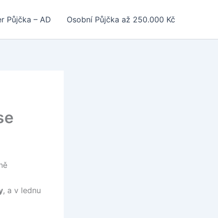
r Půjčka – AD
Osobní Půjčka až 250.000 Kč
se
vně
y
, a v lednu