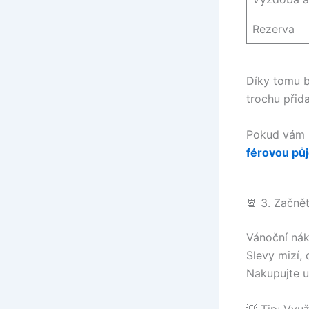
Rezerva
Díky tomu b
trochu přida
Pokud vám p
férovou pů
📆 3. Začně
Vánoční nák
Slevy mizí, 
Nakupujte u
💡 Tip: Využ