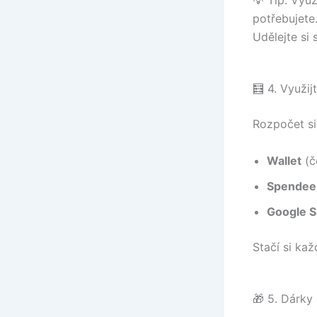
potřebujete
Udělejte si
🧮 4. Využij
Rozpočet si
Wallet
(č
Spendee
Google S
Stačí si kaž
🎁 5. Dárky