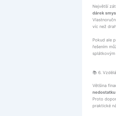
Největší zá
dárek smys
Vlastnoručn
víc než dra
Pokud ale p
řešením mů
splátkovým 
📚 6. Vzděl
Většina fin
nedostatku
Proto dopor
praktické ná