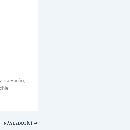
nancováním,
chle,
NÁSLEDUJÍCÍ