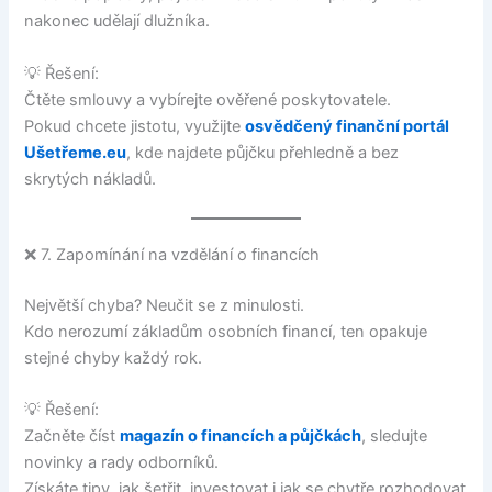
nakonec udělají dlužníka.
💡 Řešení:
Čtěte smlouvy a vybírejte ověřené poskytovatele.
Pokud chcete jistotu, využijte
osvědčený finanční portál
Ušetřeme.eu
, kde najdete půjčku přehledně a bez
skrytých nákladů.
❌ 7. Zapomínání na vzdělání o financích
Největší chyba? Neučit se z minulosti.
Kdo nerozumí základům osobních financí, ten opakuje
stejné chyby každý rok.
💡 Řešení:
Začněte číst
magazín o financích a půjčkách
, sledujte
novinky a rady odborníků.
Získáte tipy, jak šetřit, investovat i jak se chytře rozhodovat