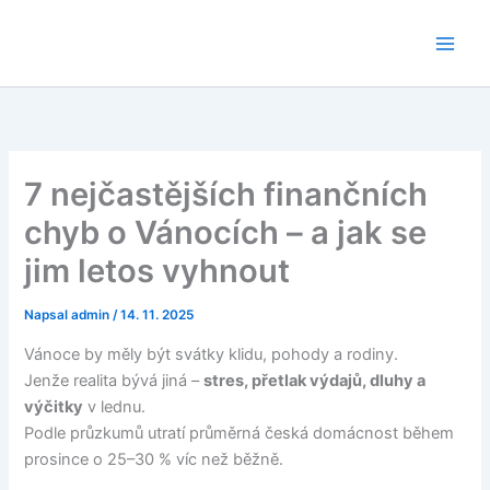
Přeskočit
na
obsah
7 nejčastějších finančních
chyb o Vánocích – a jak se
jim letos vyhnout
Napsal
admin
/
14. 11. 2025
Vánoce by měly být svátky klidu, pohody a rodiny.
Jenže realita bývá jiná –
stres, přetlak výdajů, dluhy a
výčitky
v lednu.
Podle průzkumů utratí průměrná česká domácnost během
prosince o 25–30 % víc než běžně.