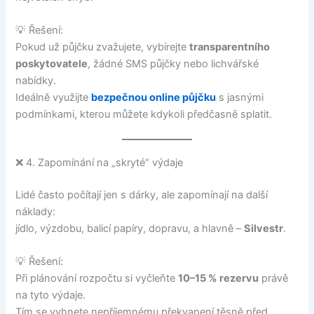
💡 Řešení:
Pokud už půjčku zvažujete, vybírejte
transparentního
poskytovatele
, žádné SMS půjčky nebo lichvářské
nabídky.
Ideálně využijte
bezpečnou online půjčku
s jasnými
podmínkami, kterou můžete kdykoli předčasně splatit.
❌ 4. Zapomínání na „skryté“ výdaje
Lidé často počítají jen s dárky, ale zapomínají na další
náklady:
jídlo, výzdobu, balicí papíry, dopravu, a hlavně –
Silvestr
.
💡 Řešení:
Při plánování rozpočtu si vyčleňte
10–15 % rezervu
právě
na tyto výdaje.
Tím se vyhnete nepříjemnému překvapení těsně před