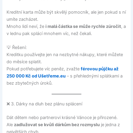
Kreditní karta může být skvělý pomocník, ale jen pokud s ní
umíte zacházet.
Mnoho lidí neví, že
i malá částka se může rychle zúročit
, a
v lednu pak splácí mnohem víc, než čekali.
💡 Řešení:
Kreditku používejte jen na nezbytné nákupy, které můžete
do měsíce splatit.
Pokud potřebujete víc peněz, zvažte
férovou půjčku až
250 000 Kč od Ušetřeme.eu
– s přehlednými splátkami a
bez zbytečných úroků.
❌ 3. Dárky na dluh bez plánu splácení
Dát dětem nebo partnerovi krásné Vánoce je přirozené.
Ale
zadlužovat se kvůli dárkům bez rozmyslu
je jedna z
největších chyb.