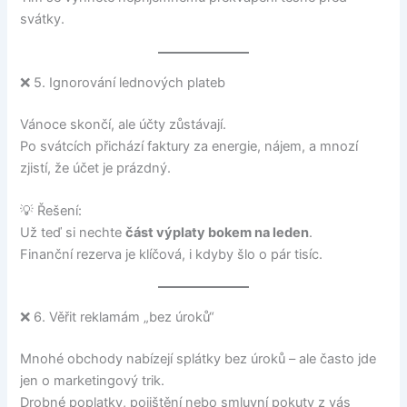
svátky.
❌ 5. Ignorování lednových plateb
Vánoce skončí, ale účty zůstávají.
Po svátcích přichází faktury za energie, nájem, a mnozí
zjistí, že účet je prázdný.
💡 Řešení:
Už teď si nechte
část výplaty bokem na leden
.
Finanční rezerva je klíčová, i kdyby šlo o pár tisíc.
❌ 6. Věřit reklamám „bez úroků“
Mnohé obchody nabízejí splátky bez úroků – ale často jde
jen o marketingový trik.
Drobné poplatky, pojištění nebo smluvní pokuty z vás