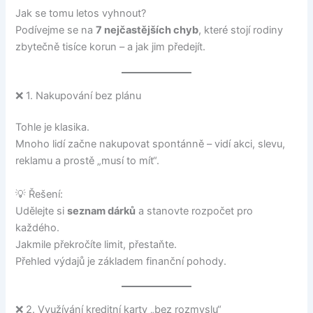
Jak se tomu letos vyhnout?
Podívejme se na
7 nejčastějších chyb
, které stojí rodiny
zbytečně tisíce korun – a jak jim předejít.
❌ 1. Nakupování bez plánu
Tohle je klasika.
Mnoho lidí začne nakupovat spontánně – vidí akci, slevu,
reklamu a prostě „musí to mít“.
💡 Řešení:
Udělejte si
seznam dárků
a stanovte rozpočet pro
každého.
Jakmile překročíte limit, přestaňte.
Přehled výdajů je základem finanční pohody.
❌ 2. Využívání kreditní karty „bez rozmyslu“