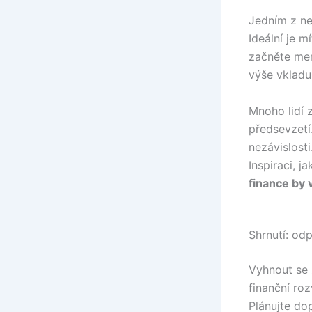
Jedním z nej
Ideální je m
začněte men
výše vkladu
Mnoho lidí 
předsevzetí.
nezávislosti
Inspiraci, j
finance by 
Shrnutí: od
Vyhnout se 
finanční roz
Plánujte dop