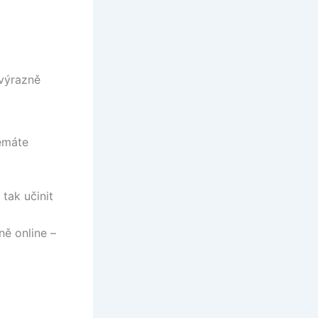
 výrazně
nemáte
 tak učinit
ně online –