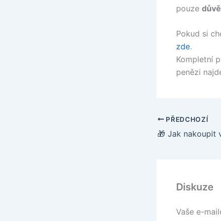
pouze
důvě
Pokud si ch
zde
.
Kompletní p
penězi najd
PŘEDCHOZÍ
Diskuze
Vaše e-mail