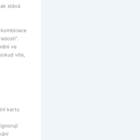
tak stává
á kombinace
adosti“.
mění ve
pokud víte,
ní kartu
ignorují
vání