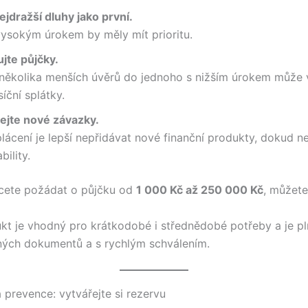
ejdražší dluhy jako první.
vysokým úrokem by měly mít prioritu.
jte půjčky.
 několika menších úvěrů do jednoho s nižším úrokem může
síční splátky.
ejte nové závazky.
ácení je lepší nepřidávat nové finanční produkty, dokud 
bility.
cete požádat o půjčku od
1 000 Kč až 250 000 Kč
, můžete
kt je vhodný pro krátkodobé i střednědobé potřeby a je pl
ých dokumentů a s rychlým schválením.
prevence: vytvářejte si rezervu