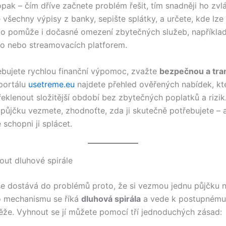
opak – čím dříve začnete problém řešit, tím snadněji ho zvl
e všechny výpisy z banky, sepište splátky, a určete, kde lz
sto pomůže i dočasné omezení zbytečných služeb, napříkla
o nebo streamovacích platforem.
bujete rychlou finanční výpomoc, zvažte
bezpečnou a tra
 portálu
usetreme.eu
najdete přehled ověřených nabídek, k
klenout složitější období bez zbytečných poplatků a rizik
 půjčku vezmete, zhodnoťte, zda ji skutečně potřebujete – 
e schopni ji splácet.
out dluhové spirále
se dostává do problémů proto, že si vezmou jednu půjčku n
o mechanismu se říká
dluhová spirála
a vede k postupnému
těže. Vyhnout se jí můžete pomocí tří jednoduchých zásad: