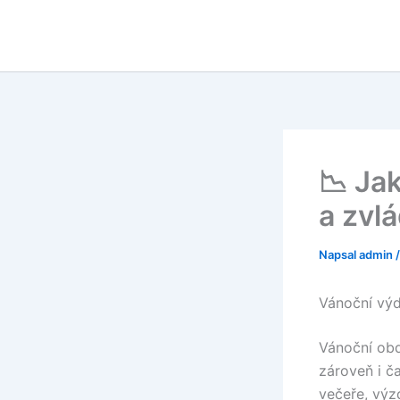
Přeskočit
na
obsah
📉 Ja
a zvl
Napsal
admin
Vánoční výda
Vánoční obd
zároveň i ča
večeře, výz