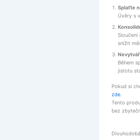
Splaťte n
Úvěry s 
Konsolidu
Sloučení
snížit mě
Nevytvář
Během spl
jistotu sta
Pokud si ch
zde
.
Tento produ
bez zbytečn
Dlouhodobá 