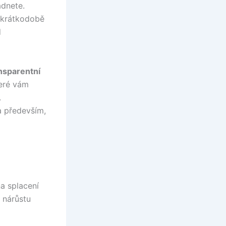
ádnete.
e krátkodobě
d
nsparentní
teré vám
.
a především,
a splacení
 nárůstu