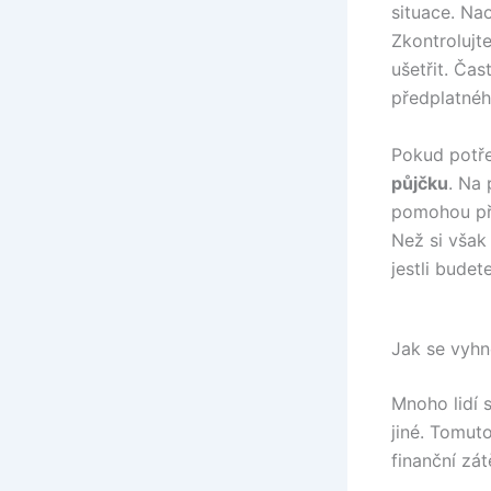
situace. Na
Zkontrolujt
ušetřit. Ča
předplatnéh
Pokud potře
půjčku
. Na
pomohou pře
Než si však
jestli budet
Jak se vyhn
Mnoho lidí 
jiné. Tomut
finanční zá