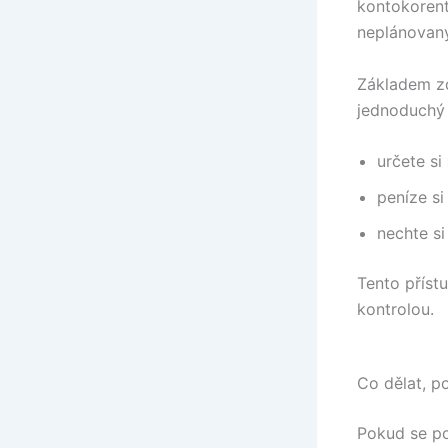
kontokorent
neplánovaný
Základem zd
jednoduchý
určete si
peníze si
nechte s
Tento příst
kontrolou.
Co dělat, po
Pokud se po