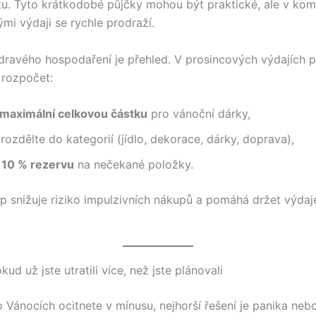
u. Tyto krátkodobé půjčky mohou být praktické, ale v kom
mi výdaji se rychle prodraží.
ravého hospodaření je přehled. V prosincových výdajích 
 rozpočet:
maximální celkovou částku
pro vánoční dárky,
 rozdělte do kategorií (jídlo, dekorace, dárky, doprava),
i
10 % rezervu
na nečekané položky.
up snižuje riziko impulzivních nákupů a pomáhá držet výda
kud už jste utratili více, než jste plánovali
 Vánocích ocitnete v mínusu, nejhorší řešení je panika neb