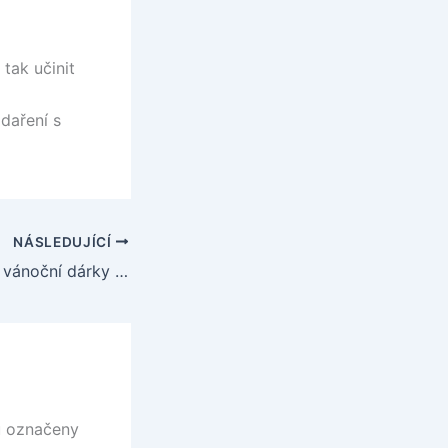
 tak učinit
odaření s
NÁSLEDUJÍCÍ
🎅 Jak financovat vánoční dárky bez stresu: půjčky, rozpočet a chytrá řešení pro klidné svátky
u označeny