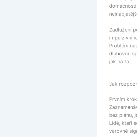
domácností 
nejnapjatěj
Zadlužení p
impulzivníh
Problém nas
dluhovou sp
jak na to.
Jak rozpozn
Prvním krok
Zaznamenává
bez plánu, ja
Lidé, kteří 
varovné sig