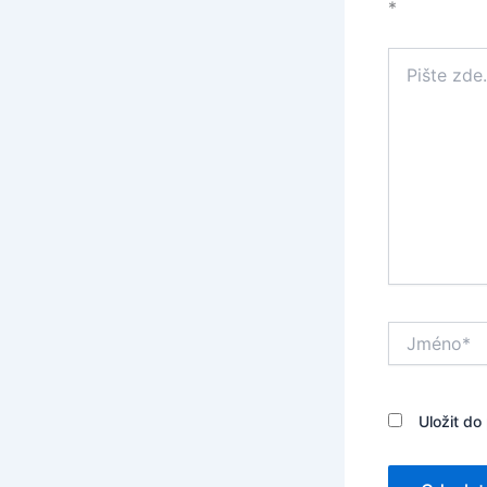
*
Pište
zde…
Jméno*
Uložit do