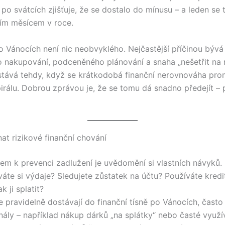
po svátcích zjišťuje, že se dostalo do mínusu – a leden se 
ším měsícem v roce.
o Vánocích není nic neobvyklého. Nejčastější příčinou býv
o nakupování, podceněného plánování a snaha „nešetřit na r
tává tehdy, když se krátkodobá finanční nerovnováha pro
irálu. Dobrou zprávou je, že se tomu dá snadno předejít – 
at rizikové finanční chování
em k prevenci zadlužení je uvědomění si vlastních návyků.
te si výdaje? Sledujete zůstatek na účtu? Používáte kredit
k ji splatit?
se pravidelně dostávají do finanční tísně po Vánocích, často 
nály – například nákup dárků „na splátky“ nebo časté využí