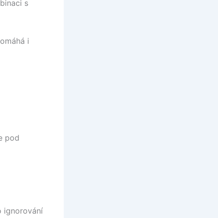
binaci s
pomáhá i
je pod
o ignorování