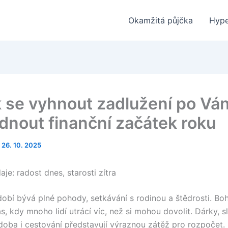
Okamžitá půjčka
Hype
k se vyhnout zadlužení po Vá
ádnout finanční začátek roku
/
26. 10. 2025
je: radost dnes, starosti zítra
obí bývá plné pohody, setkávání s rodinou a štědrosti. Boh
s, kdy mnoho lidí utrácí víc, než si mohou dovolit. Dárky, s
doba i cestování představují výraznou zátěž pro rozpočet