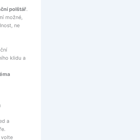
nční polštář
.
ení možné,
lnost, ne
ční
ního klidu a
 téma
u
ed a
ře.
 volte