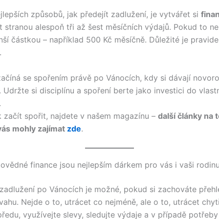
lepších způsobů, jak předejít zadlužení, je vytvářet si
fina
ít stranou alespoň tři až šest měsíčních výdajů. Pokud to n
ší částkou – například 500 Kč měsíčně. Důležité je pravide
.
začíná se spořením právě po Vánocích, kdy si dávají novoro
 Udržte si disciplínu a spoření berte jako investici do vlast
.
ak začít spořit, najdete v našem magazínu –
další články na
vás mohly zajímat
zde
.
povědné finance jsou nejlepším dárkem pro vás i vaši rodin
zadlužení po Vánocích je možné, pokud si zachováte přehl
vahu. Nejde o to, utrácet co nejméně, ale o to, utrácet chyt
ředu, využívejte slevy, sledujte výdaje a v případě potřeby