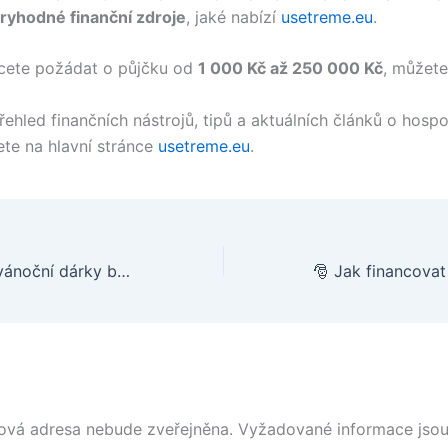
ryhodné finanční zdroje
, jaké nabízí
usetreme.eu
.
cete požádat o půjčku od
1 000 Kč až 250 000 Kč
, můžete
řehled finančních nástrojů, tipů a aktuálních článků o hosp
ete na hlavní stránce
usetreme.eu
.
🎁 Jak nakoupit vánoční dárky bez finanční zátěže
ová adresa nebude zveřejněna.
Vyžadované informace jso