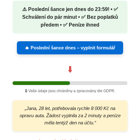
⚠️ Poslední šance jen dnes do 23:59! • ✅
Schválení do pár minut • ✅ Bez poplatků
předem • ✅ Peníze ihned
🔥 Poslední šance dnes – vyplnit formulář
⬇️
🔒 Vaše údaje jsou chráněny a zpracovány dle GDPR.
„Jana, 28 let, potřebovala rychle 8 000 Kč na
opravu auta. Žádost vyplnila za 2 minuty a peníze
měla tentýž den na účtu.“