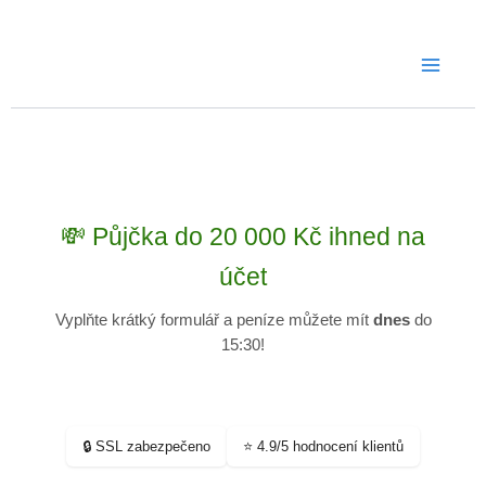
Přeskočit
na
obsah
💸 Půjčka do 20 000 Kč ihned na
účet
Vyplňte krátký formulář a peníze můžete mít
dnes
do
15:30
!
🔒 SSL zabezpečeno
⭐ 4.9/5 hodnocení klientů